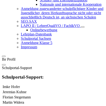
Schüler- und Elternpartizipation
Nationale und internationale Kooperation
Anmeldung zugewanderter schulpflichtiger Kinder und
Jugendlicher, deren Herkunftssprache nicht oder nicht
ausschließlich Deutsch ist, an sächsischen Schulen
SEO.SAX
LAPO II / LehrerQualiVO / FachlkVO
Onlinebewerbung
Lehrplan-Datenbank
Schulportal Sachsen
Anmeldung Klasse 5
Impressum
Ihr Profil
Schulportal-Support
Schulportal-Support:
Imke Hofer
Jeremias Kuhne
Florian Stegemann
Martin Widera