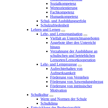
Sozialkompetenz
Werteorientierung
Fachkompetenz
Humankompetenz
Schul- und Ausbildungserfolg
Schulzufriedenheit
Lehren und Lernen
Lehr- und Lernorganisation
Vielfalt an Unterrichtsangeboten
Angebote über den Unterricht
hinaus
Verzahnung der Ausbildung an
schulischen und betrieblichen
Lernorten/Lernortkooperation
Lehr- und Lernprozesse
Aufrechterhalten von
Aufmerksamkeit
Förderung von Verstehen
Förderung von Anwendungsbezug
Förderung von intrinsischer
Motivation
Schulkultur
Werte und Normen der Schule
Schulklima
Entwicklung der Professionalität