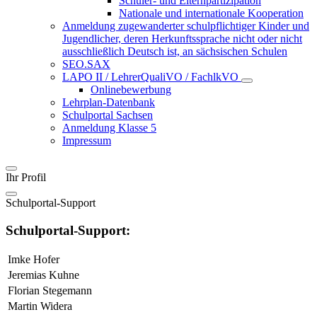
Schüler- und Elternpartizipation
Nationale und internationale Kooperation
Anmeldung zugewanderter schulpflichtiger Kinder und
Jugendlicher, deren Herkunftssprache nicht oder nicht
ausschließlich Deutsch ist, an sächsischen Schulen
SEO.SAX
LAPO II / LehrerQualiVO / FachlkVO
Onlinebewerbung
Lehrplan-Datenbank
Schulportal Sachsen
Anmeldung Klasse 5
Impressum
Ihr Profil
Schulportal-Support
Schulportal-Support:
Imke Hofer
Jeremias Kuhne
Florian Stegemann
Martin Widera