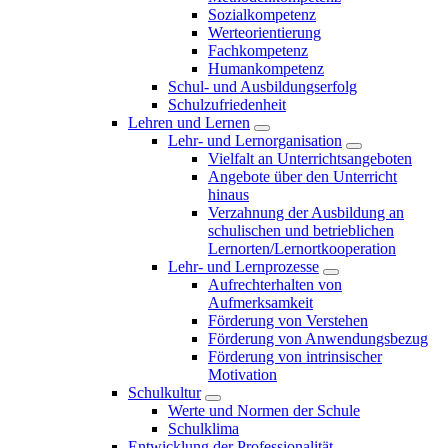
Sozialkompetenz
Werteorientierung
Fachkompetenz
Humankompetenz
Schul- und Ausbildungserfolg
Schulzufriedenheit
Lehren und Lernen
Lehr- und Lernorganisation
Vielfalt an Unterrichtsangeboten
Angebote über den Unterricht
hinaus
Verzahnung der Ausbildung an
schulischen und betrieblichen
Lernorten/Lernortkooperation
Lehr- und Lernprozesse
Aufrechterhalten von
Aufmerksamkeit
Förderung von Verstehen
Förderung von Anwendungsbezug
Förderung von intrinsischer
Motivation
Schulkultur
Werte und Normen der Schule
Schulklima
Entwicklung der Professionalität