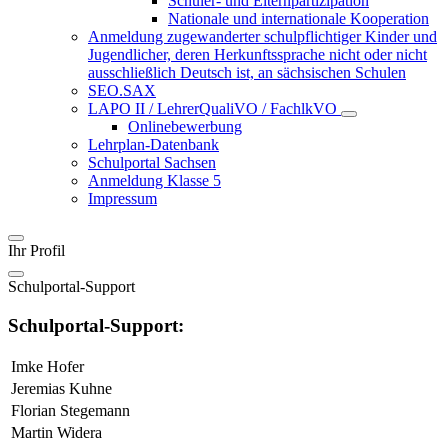
Schüler- und Elternpartizipation
Nationale und internationale Kooperation
Anmeldung zugewanderter schulpflichtiger Kinder und
Jugendlicher, deren Herkunftssprache nicht oder nicht
ausschließlich Deutsch ist, an sächsischen Schulen
SEO.SAX
LAPO II / LehrerQualiVO / FachlkVO
Onlinebewerbung
Lehrplan-Datenbank
Schulportal Sachsen
Anmeldung Klasse 5
Impressum
Ihr Profil
Schulportal-Support
Schulportal-Support:
Imke Hofer
Jeremias Kuhne
Florian Stegemann
Martin Widera