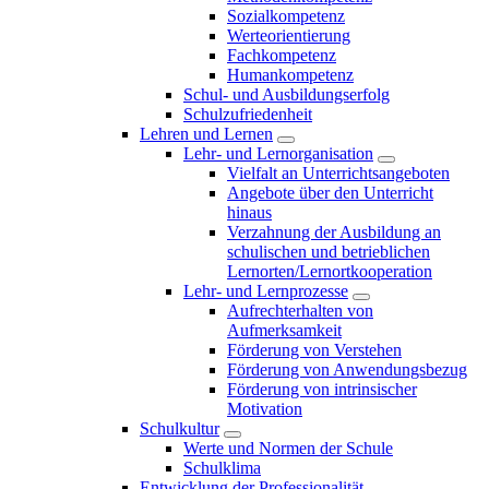
Sozialkompetenz
Werteorientierung
Fachkompetenz
Humankompetenz
Schul- und Ausbildungserfolg
Schulzufriedenheit
Lehren und Lernen
Lehr- und Lernorganisation
Vielfalt an Unterrichtsangeboten
Angebote über den Unterricht
hinaus
Verzahnung der Ausbildung an
schulischen und betrieblichen
Lernorten/Lernortkooperation
Lehr- und Lernprozesse
Aufrechterhalten von
Aufmerksamkeit
Förderung von Verstehen
Förderung von Anwendungsbezug
Förderung von intrinsischer
Motivation
Schulkultur
Werte und Normen der Schule
Schulklima
Entwicklung der Professionalität