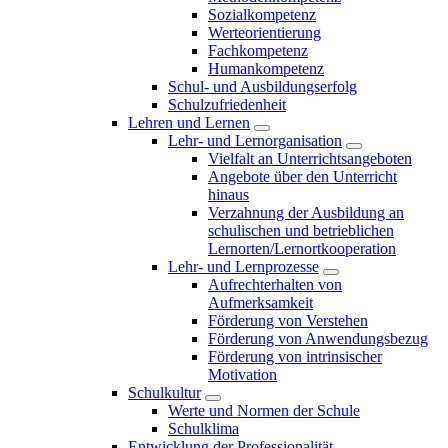
Sozialkompetenz
Werteorientierung
Fachkompetenz
Humankompetenz
Schul- und Ausbildungserfolg
Schulzufriedenheit
Lehren und Lernen
Lehr- und Lernorganisation
Vielfalt an Unterrichtsangeboten
Angebote über den Unterricht
hinaus
Verzahnung der Ausbildung an
schulischen und betrieblichen
Lernorten/Lernortkooperation
Lehr- und Lernprozesse
Aufrechterhalten von
Aufmerksamkeit
Förderung von Verstehen
Förderung von Anwendungsbezug
Förderung von intrinsischer
Motivation
Schulkultur
Werte und Normen der Schule
Schulklima
Entwicklung der Professionalität