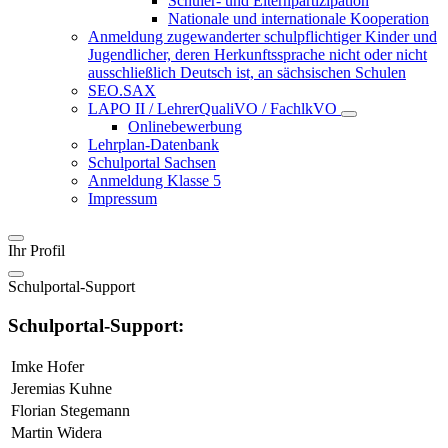
Schüler- und Elternpartizipation
Nationale und internationale Kooperation
Anmeldung zugewanderter schulpflichtiger Kinder und
Jugendlicher, deren Herkunftssprache nicht oder nicht
ausschließlich Deutsch ist, an sächsischen Schulen
SEO.SAX
LAPO II / LehrerQualiVO / FachlkVO
Onlinebewerbung
Lehrplan-Datenbank
Schulportal Sachsen
Anmeldung Klasse 5
Impressum
Ihr Profil
Schulportal-Support
Schulportal-Support:
Imke Hofer
Jeremias Kuhne
Florian Stegemann
Martin Widera