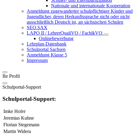
Schüler- und Elternpartizipation
Nationale und internationale Kooperation
Anmeldung zugewanderter schulpflichtiger Kinder und
Jugendlicher, deren Herkunftssprache nicht oder nicht
ausschließlich Deutsch ist, an sächsischen Schulen
SEO.SAX
LAPO II / LehrerQualiVO / FachlkVO
Onlinebewerbung
Lehrplan-Datenbank
Schulportal Sachsen
Anmeldung Klasse 5
Impressum
Ihr Profil
Schulportal-Support
Schulportal-Support:
Imke Hofer
Jeremias Kuhne
Florian Stegemann
Martin Widera