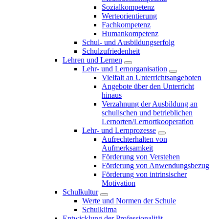
Sozialkompetenz
Werteorientierung
Fachkompetenz
Humankompetenz
Schul- und Ausbildungserfolg
Schulzufriedenheit
Lehren und Lernen
Lehr- und Lernorganisation
Vielfalt an Unterrichtsangeboten
Angebote über den Unterricht
hinaus
Verzahnung der Ausbildung an
schulischen und betrieblichen
Lernorten/Lernortkooperation
Lehr- und Lernprozesse
Aufrechterhalten von
Aufmerksamkeit
Förderung von Verstehen
Förderung von Anwendungsbezug
Förderung von intrinsischer
Motivation
Schulkultur
Werte und Normen der Schule
Schulklima
Entwicklung der Professionalität