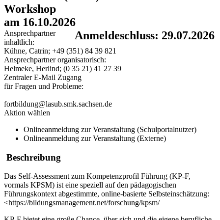
Workshop
am 16.10.2026
Ansprechpartner
Anmeldeschluss: 29.07.2026
inhaltlich:
Kühne, Catrin; +49 (351) 84 39 821
Ansprechpartner organisatorisch:
Helmeke, Herlind; (0 35 21) 41 27 39
Zentraler E-Mail Zugang
für Fragen und Probleme:
fortbildung@lasub.smk.sachsen.de
Aktion wählen
Onlineanmeldung zur Veranstaltung (Schulportalnutzer)
Onlineanmeldung zur Veranstaltung (Externe)
Beschreibung
Das Self-Assessment zum Kompetenzprofil Führung (KP-F,
vormals KPSM) ist eine speziell auf den pädagogischen
Führungskontext abgestimmte, online-basierte Selbsteinschätzung:
<https://bildungsmanagement.net/forschung/kpsm/
KP-F bietet eine große Chance, über sich und die eigene berufliche