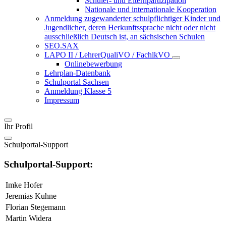
Schüler- und Elternpartizipation
Nationale und internationale Kooperation
Anmeldung zugewanderter schulpflichtiger Kinder und
Jugendlicher, deren Herkunftssprache nicht oder nicht
ausschließlich Deutsch ist, an sächsischen Schulen
SEO.SAX
LAPO II / LehrerQualiVO / FachlkVO
Onlinebewerbung
Lehrplan-Datenbank
Schulportal Sachsen
Anmeldung Klasse 5
Impressum
Ihr Profil
Schulportal-Support
Schulportal-Support:
Imke Hofer
Jeremias Kuhne
Florian Stegemann
Martin Widera