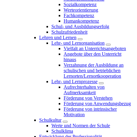
Sozialkompetenz
Werteorientierung
Fachkompetenz
Humankompetenz
Schul- und Ausbildungserfolg
Schulzufriedenheit
Lehren und Lernen
Lehr- und Lernorganisation
Vielfalt an Unterrichtsangeboten
Angebote über den Unterricht
hinaus
Verzahnung der Ausbildung an
schulischen und betrieblichen
Lernorten/Lernortkooperation
Lehr- und Lernprozesse
Aufrechterhalten von
Aufmerksamkeit
Förderung von Verstehen
Förderung von Anwendungsbezug
Förderung von intrinsischer
Motivation
Schulkultur
Werte und Normen der Schule
Schulklima
Entwicklung der Professionalität