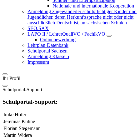
Schüler- und Elternpartizipation
Nationale und internationale Kooperation
Anmeldung zugewanderter schulpflichtiger Kinder und
Jugendlicher, deren Herkunftssprache nicht oder nicht
ausschließlich Deutsch ist, an sächsischen Schulen
SEO.SAX
LAPO II / LehrerQualiVO / FachlkVO
Onlinebewerbung
Lehrplan-Datenbank
Schulportal Sachsen
Anmeldung Klasse 5
Impressum
Ihr Profil
Schulportal-Support
Schulportal-Support:
Imke Hofer
Jeremias Kuhne
Florian Stegemann
Martin Widera