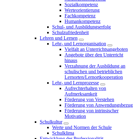
Sozialkompetenz
Werteorientierung
Fachkompetenz
Humankompetenz
Schul- und Ausbildungserfolg
Schulzufriedenheit
Lehren und Lernen
Lehr- und Lernorganisation
Vielfalt an Unterrichtsangeboten
Angebote über den Unterricht
hinaus
Verzahnung der Ausbildung an
schulischen und betrieblichen
Lernorten/Lernortkooperation
Lehr- und Lernprozesse
Aufrechterhalten von
Aufmerksamkeit
Förderung von Verstehen
Förderung von Anwendungsbezug
Förderung von intrinsischer
Motivation
Schulkultur
Werte und Normen der Schule
Schulklima
Entwicklung der Professionalität