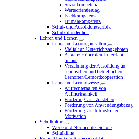
Sozialkompetenz
Werteorientierung
Fachkompetenz
Humankompetenz
Schul- und Ausbildungserfolg
Schulzufriedenheit
Lehren und Lernen
Lehr- und Lernorganisation
Vielfalt an Unterrichtsangeboten
Angebote über den Unterricht
hinaus
Verzahnung der Ausbildung an
schulischen und betrieblichen
Lernorten/Lernortkooperation
Lehr- und Lernprozesse
Aufrechterhalten von
Aufmerksamkeit
Förderung von Verstehen
Förderung von Anwendungsbezug
Förderung von intrinsischer
Motivation
Schulkultur
Werte und Normen der Schule
Schulklima
Entwicklung der Professionalität