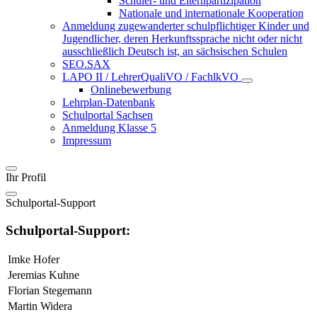
Schüler- und Elternpartizipation
Nationale und internationale Kooperation
Anmeldung zugewanderter schulpflichtiger Kinder und
Jugendlicher, deren Herkunftssprache nicht oder nicht
ausschließlich Deutsch ist, an sächsischen Schulen
SEO.SAX
LAPO II / LehrerQualiVO / FachlkVO
Onlinebewerbung
Lehrplan-Datenbank
Schulportal Sachsen
Anmeldung Klasse 5
Impressum
Ihr Profil
Schulportal-Support
Schulportal-Support:
Imke Hofer
Jeremias Kuhne
Florian Stegemann
Martin Widera