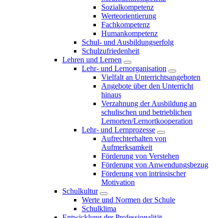
Sozialkompetenz
Werteorientierung
Fachkompetenz
Humankompetenz
Schul- und Ausbildungserfolg
Schulzufriedenheit
Lehren und Lernen
Lehr- und Lernorganisation
Vielfalt an Unterrichtsangeboten
Angebote über den Unterricht
hinaus
Verzahnung der Ausbildung an
schulischen und betrieblichen
Lernorten/Lernortkooperation
Lehr- und Lernprozesse
Aufrechterhalten von
Aufmerksamkeit
Förderung von Verstehen
Förderung von Anwendungsbezug
Förderung von intrinsischer
Motivation
Schulkultur
Werte und Normen der Schule
Schulklima
Entwicklung der Professionalität