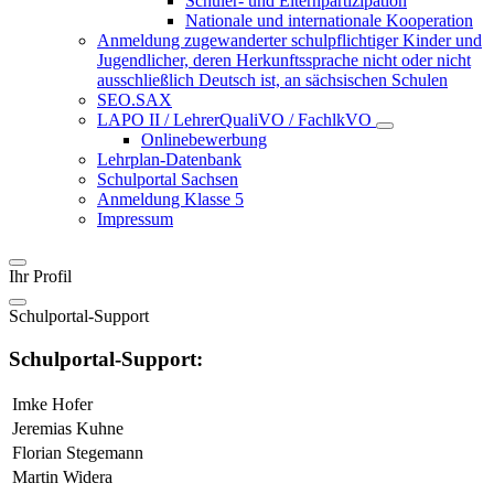
Schüler- und Elternpartizipation
Nationale und internationale Kooperation
Anmeldung zugewanderter schulpflichtiger Kinder und
Jugendlicher, deren Herkunftssprache nicht oder nicht
ausschließlich Deutsch ist, an sächsischen Schulen
SEO.SAX
LAPO II / LehrerQualiVO / FachlkVO
Onlinebewerbung
Lehrplan-Datenbank
Schulportal Sachsen
Anmeldung Klasse 5
Impressum
Ihr Profil
Schulportal-Support
Schulportal-Support:
Imke Hofer
Jeremias Kuhne
Florian Stegemann
Martin Widera