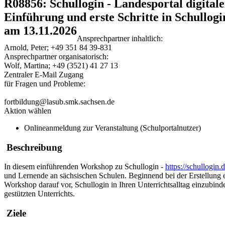
R08856: Schullogin - Landesportal digitale
Einführung und erste Schritte in Schullogi
am 13.11.2026
Ansprechpartner inhaltlich:
Arnold, Peter; +49 351 84 39-831
Ansprechpartner organisatorisch:
Wolf, Martina; +49 (3521) 41 27 13
Zentraler E-Mail Zugang
für Fragen und Probleme:
fortbildung@lasub.smk.sachsen.de
Aktion wählen
Onlineanmeldung zur Veranstaltung (Schulportalnutzer)
Beschreibung
In diesem einführenden Workshop zu Schullogin -
https://schullogin.
und Lernende an sächsischen Schulen. Beginnend bei der Erstellung e
Workshop darauf vor, Schullogin in Ihren Unterrichtsalltag einzubinde
gestützten Unterrichts.
Ziele