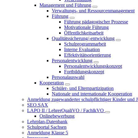
Management und Führung
Verwaltungs- und Ressourcenmanagement
Führung
Führung pädagogischer Prozesse
Motivationale Führung
Öffentlichkeitsarbeit
Qualitätssicherung/-entwicklung
Schulprogrammarbeit
Interne Evaluation
Effektivitätsorientierung
Personalentwicklung
Personalentwicklungskonzept
Fortbildungskonzept
Personalauswahl
Kooperation
Schüler- und Elternpartizipation
Nationale und internationale Kooperation
Anmeldung zugewanderter schulpflichtiger Kinder und Jug
SEO.SAX
LAPO II / LehrerQualiVO / FachlkVO
Onlinebewerbung
Lehrplan-Datenbank
Schulportal Sachsen
Anmeldung Klasse 5