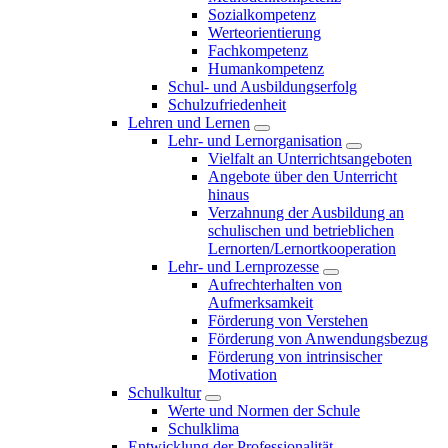
Sozialkompetenz
Werteorientierung
Fachkompetenz
Humankompetenz
Schul- und Ausbildungserfolg
Schulzufriedenheit
Lehren und Lernen
Lehr- und Lernorganisation
Vielfalt an Unterrichtsangeboten
Angebote über den Unterricht
hinaus
Verzahnung der Ausbildung an
schulischen und betrieblichen
Lernorten/Lernortkooperation
Lehr- und Lernprozesse
Aufrechterhalten von
Aufmerksamkeit
Förderung von Verstehen
Förderung von Anwendungsbezug
Förderung von intrinsischer
Motivation
Schulkultur
Werte und Normen der Schule
Schulklima
Entwicklung der Professionalität