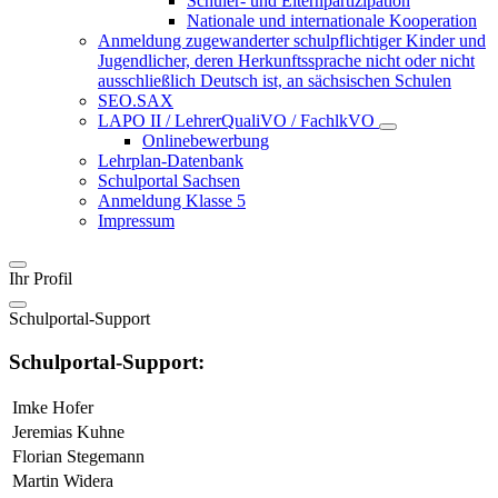
Schüler- und Elternpartizipation
Nationale und internationale Kooperation
Anmeldung zugewanderter schulpflichtiger Kinder und
Jugendlicher, deren Herkunftssprache nicht oder nicht
ausschließlich Deutsch ist, an sächsischen Schulen
SEO.SAX
LAPO II / LehrerQualiVO / FachlkVO
Onlinebewerbung
Lehrplan-Datenbank
Schulportal Sachsen
Anmeldung Klasse 5
Impressum
Ihr Profil
Schulportal-Support
Schulportal-Support:
Imke Hofer
Jeremias Kuhne
Florian Stegemann
Martin Widera