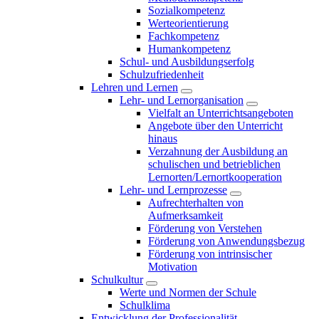
Sozialkompetenz
Werteorientierung
Fachkompetenz
Humankompetenz
Schul- und Ausbildungserfolg
Schulzufriedenheit
Lehren und Lernen
Lehr- und Lernorganisation
Vielfalt an Unterrichtsangeboten
Angebote über den Unterricht
hinaus
Verzahnung der Ausbildung an
schulischen und betrieblichen
Lernorten/Lernortkooperation
Lehr- und Lernprozesse
Aufrechterhalten von
Aufmerksamkeit
Förderung von Verstehen
Förderung von Anwendungsbezug
Förderung von intrinsischer
Motivation
Schulkultur
Werte und Normen der Schule
Schulklima
Entwicklung der Professionalität