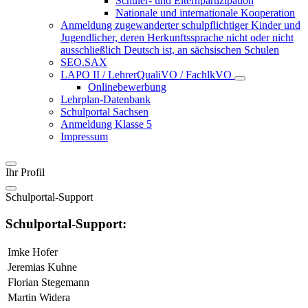
Schüler- und Elternpartizipation
Nationale und internationale Kooperation
Anmeldung zugewanderter schulpflichtiger Kinder und
Jugendlicher, deren Herkunftssprache nicht oder nicht
ausschließlich Deutsch ist, an sächsischen Schulen
SEO.SAX
LAPO II / LehrerQualiVO / FachlkVO
Onlinebewerbung
Lehrplan-Datenbank
Schulportal Sachsen
Anmeldung Klasse 5
Impressum
Ihr Profil
Schulportal-Support
Schulportal-Support:
Imke Hofer
Jeremias Kuhne
Florian Stegemann
Martin Widera