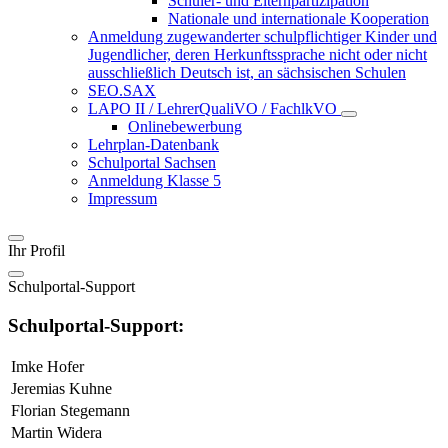
Schüler- und Elternpartizipation
Nationale und internationale Kooperation
Anmeldung zugewanderter schulpflichtiger Kinder und
Jugendlicher, deren Herkunftssprache nicht oder nicht
ausschließlich Deutsch ist, an sächsischen Schulen
SEO.SAX
LAPO II / LehrerQualiVO / FachlkVO
Onlinebewerbung
Lehrplan-Datenbank
Schulportal Sachsen
Anmeldung Klasse 5
Impressum
Ihr Profil
Schulportal-Support
Schulportal-Support:
Imke Hofer
Jeremias Kuhne
Florian Stegemann
Martin Widera