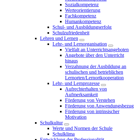
Sozialkompetenz
Werteorientierung
Fachkompetenz
Humankompetenz
Schul- und Ausbildungserfolg
Schulzufriedenheit
Lehren und Lernen
Lehr- und Lernorganisation
Vielfalt an Unterrichtsangeboten
Angebote über den Unterricht
hinaus
Verzahnung der Ausbildung an
schulischen und betrieblichen
Lernorten/Lernortkooperation
Lehr- und Lernprozesse
Aufrechterhalten von
Aufmerksamkeit
Förderung von Verstehen
Förderung von Anwendungsbezug
Förderung von intrinsischer
Motivation
Schulkultur
Werte und Normen der Schule
Schulklima
Entwicklung der Professionalität