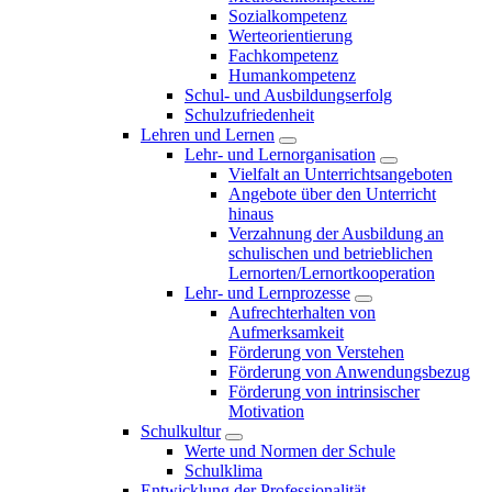
Sozialkompetenz
Werteorientierung
Fachkompetenz
Humankompetenz
Schul- und Ausbildungserfolg
Schulzufriedenheit
Lehren und Lernen
Lehr- und Lernorganisation
Vielfalt an Unterrichtsangeboten
Angebote über den Unterricht
hinaus
Verzahnung der Ausbildung an
schulischen und betrieblichen
Lernorten/Lernortkooperation
Lehr- und Lernprozesse
Aufrechterhalten von
Aufmerksamkeit
Förderung von Verstehen
Förderung von Anwendungsbezug
Förderung von intrinsischer
Motivation
Schulkultur
Werte und Normen der Schule
Schulklima
Entwicklung der Professionalität