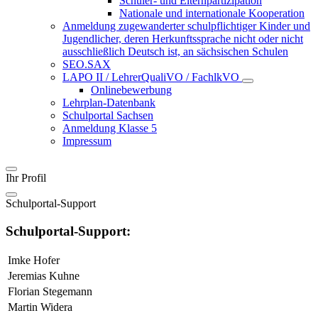
Schüler- und Elternpartizipation
Nationale und internationale Kooperation
Anmeldung zugewanderter schulpflichtiger Kinder und
Jugendlicher, deren Herkunftssprache nicht oder nicht
ausschließlich Deutsch ist, an sächsischen Schulen
SEO.SAX
LAPO II / LehrerQualiVO / FachlkVO
Onlinebewerbung
Lehrplan-Datenbank
Schulportal Sachsen
Anmeldung Klasse 5
Impressum
Ihr Profil
Schulportal-Support
Schulportal-Support:
Imke Hofer
Jeremias Kuhne
Florian Stegemann
Martin Widera